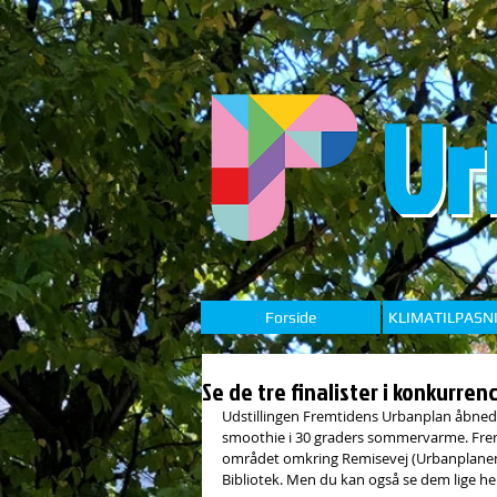
Ur
Forside
KLIMATILPASN
Se de tre finalister i konkurr
Udstillingen Fremtidens Urbanplan åbnede
smoothie i 30 graders sommervarme. Frem ti
området omkring Remisevej (Urbanplanen s
Bibliotek. Men du kan også se dem lige he