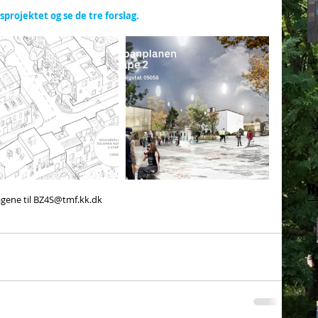
projektet og se de tre forslag.
Lø
N
agene til BZ4S@tmf.kk.dk