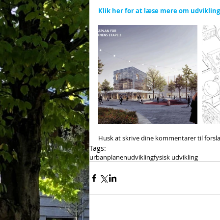
Klik her for at læse mere om udviklings
Husk at skrive dine kommentarer til forsl
Tags:
urbanplanen
udvikling
fysisk udvikling