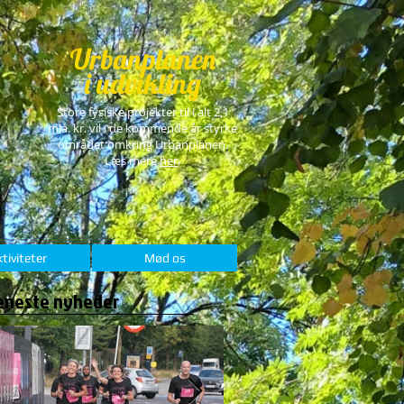
Urbanplanen
i udvikling
Store fysiske projekter til i alt 2,1
mia. kr. vil i de kommende år styrke
området omkring Urbanplanen.
Læs mere
her
.
tiviteter
Mød os
eneste nyheder