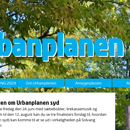
banplanen
ING 2024
Om Urbanplanen
Amagerplanen
Ak
S
encen om Urbanplanen syd
 fredag den 24. juni med sæbebobler, lirekassemusik og 
l den 12. august kan du se tre finalisters forslag til, hvordan 
yd) kan komme til at se ud i virkeligheden på Solvang 
r: