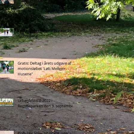
tradition for alle
Løb mellem husene gør klar til
ny omgang
Gratis: Deltag i årets udgave af
motionsløbet 'Løb Mellem
Husene"
Urbanfestival 2022 i
Remiseparken den 3. september
Populær Solvang-præst siger