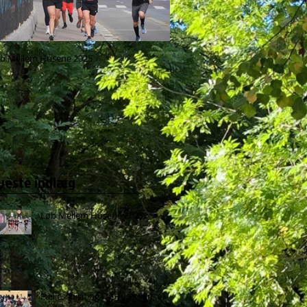
b Mellem Husene 2025
Fællesspisning i A-Huset: En lokal 
for alle
yeste indlæg
Løb Mellem Husene 2025
Fællesspisning i A-Huset: En lokal