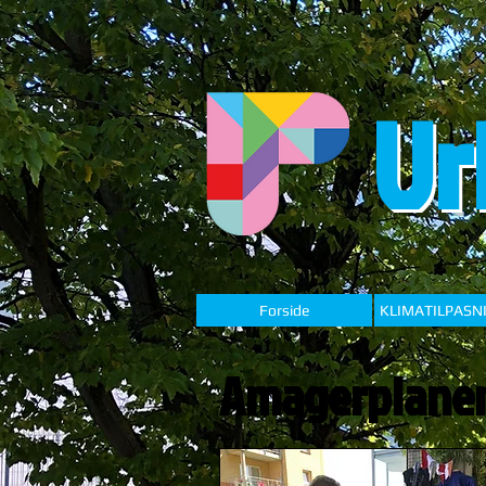
Ur
Forside
KLIMATILPASN
Amagerplane