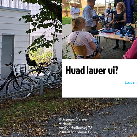
Hvad laver vi?
Læs m
© Amagerplanen
A-Huset
Amagerfælledvej 73
2300 København S