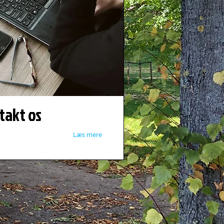
takt os
Læs mere