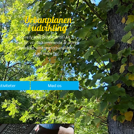
Urbanplanen
i udvikling
Store fysiske projekter til i alt 2,1
mia. kr. vil i de kommende år styrke
området omkring Urbanplanen.
Læs mere
her
.
tiviteter
Mød os