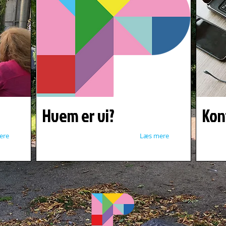
Hvem er vi?
Kon
ere
Læs mere