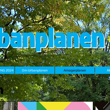
banplanen
ING 2024
Om Urbanplanen
Amagerplanen
Ak
n