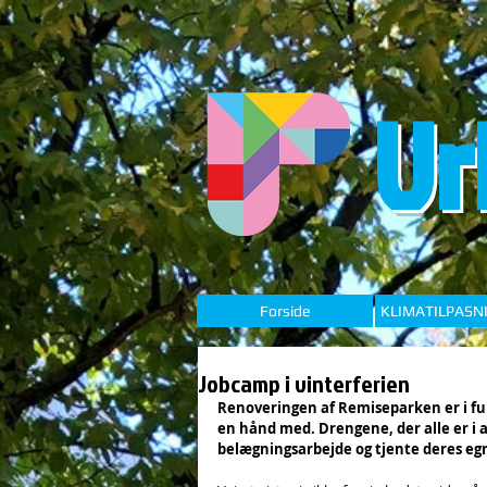
Ur
Forside
KLIMATILPASN
Jobcamp i vinterferien
Renoveringen af Remiseparken er i ful
en hånd med. Drengene, der alle er i a
belægningsarbejde og tjente deres egn