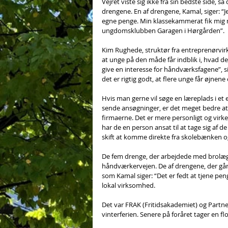
Vejret viste sig ikke fra sin bedste side, så
drengene. En af drengene, Kamal, siger: “Jeg
egne penge. Min klassekammerat fik mig m
ungdomsklubben Garagen i Hørgården”. 
Kim Rughede, struktør fra entreprenørvir
at unge på den måde får indblik i, hvad det
give en interesse for håndværksfagene”, s
det er rigtig godt, at flere unge får øjnene 
Hvis man gerne vil søge en læreplads i et 
sende ansøgninger, er det meget bedre at
firmaerne. Det er mere personligt og virk
har de en person ansat til at tage sig af de
skift at komme direkte fra skolebænken o
De fem drenge, der arbejdede med brolægnin
håndværkervejen. De af drengene, der går 
som Kamal siger: “Det er fedt at tjene pen
lokal virksomhed. 
Det var FRAK (Fritidsakademiet) og Partne
vinterferien. Senere på foråret tager en fl