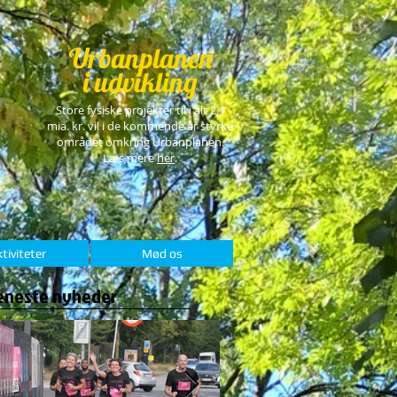
Urbanplanen
i udvikling
Store fysiske projekter til i alt 2,1
mia. kr. vil i de kommende år styrke
området omkring Urbanplanen.
Læs mere
her
.
tiviteter
Mød os
eneste nyheder