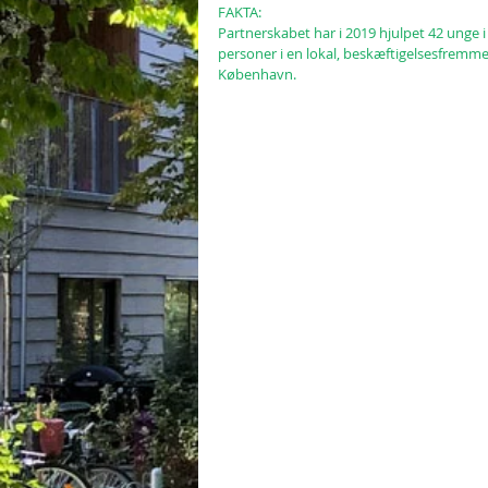
FAKTA:
Partnerskabet har i 2019 hjulpet 42 unge i
personer i en lokal, beskæftigelsesfremm
København.