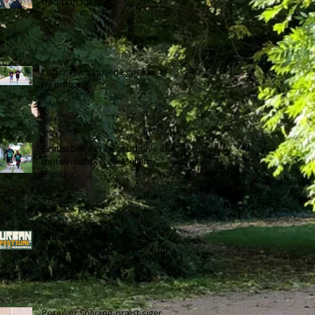
tradition for alle
Løb mellem husene gør klar til
ny omgang
Gratis: Deltag i årets udgave af
motionsløbet 'Løb Mellem
Husene"
Urbanfestival 2022 i
Remiseparken den 3. september
Populær Solvang-præst siger