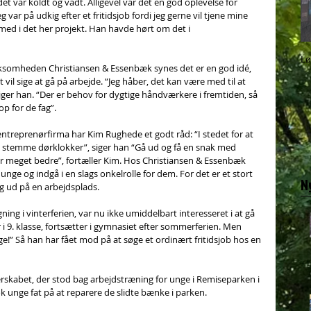
 det var koldt og vådt. Alligevel var det en god oplevelse for 
 var på udkig efter et fritidsjob fordi jeg gerne vil tjene mine 
ed i det her projekt. Han havde hørt om det i 
Lø
ksomheden Christiansen & Essenbæk synes det er en god idé, 
 vil sige at gå på arbejde. “Jeg håber, det kan være med til at 
iger han. “Der er behov for dygtige håndværkere i fremtiden, så 
op for de fag”. 
entreprenørfirma har Kim Rughede et godt råd: “I stedet for at 
 stemme dørklokker”, siger han “Gå ud og få en snak med 
er meget bedre”, fortæller Kim. Hos Christiansen & Essenbæk 
 unge og indgå i en slags onkelrolle for dem. For det er et stort 
N
g ud på en arbejdsplads.
g i vinterferien, var nu ikke umiddelbart interesseret i at gå 
i 9. klasse, fortsætter i gymnasiet efter sommerferien. Men 
ge!” Så han har fået mod på at søge et ordinært fritidsjob hos en 
rskabet, der stod bag arbejdstræning for unge i Remiseparken i 
ok unge fat på at reparere de slidte bænke i parken.  