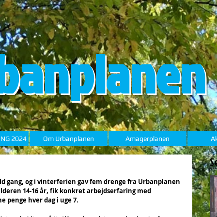
banplanen
ING 2024
Om Urbanplanen
Amagerplanen
Ak
S
d gang, og i vinterferien gav fem drenge fra Urbanplanen 
lderen 14-16 år, fik konkret arbejdserfaring med 
e penge hver dag i uge 7.