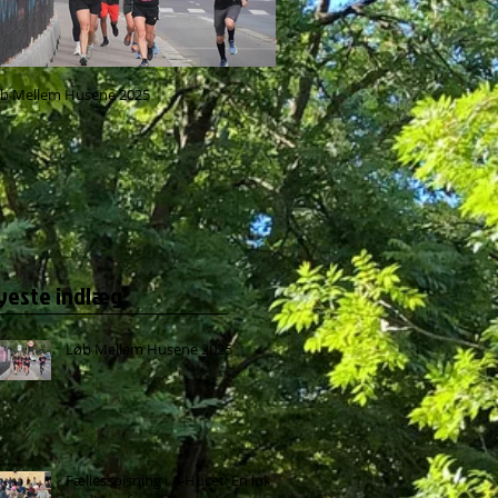
b Mellem Husene 2025
Fællesspisning i A-Huset: En lokal 
for alle
yeste indlæg
Løb Mellem Husene 2025
Fællesspisning i A-Huset: En lokal