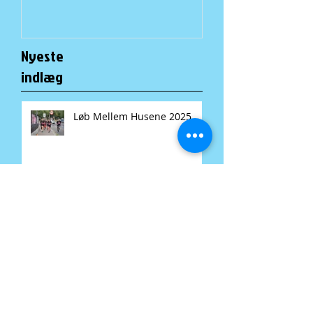
Nyeste
indlæg
Løb Mellem Husene 2025
Fællesspisning i A-Huset: En
lokal tradition for alle
Løb mellem husene gør klar
til ny omgang