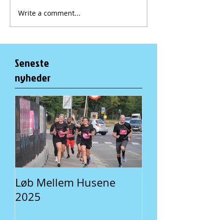
Write a comment...
Seneste
nyheder
Løb Mellem Husene
Fællesspisning 
2025
En lokal traditi