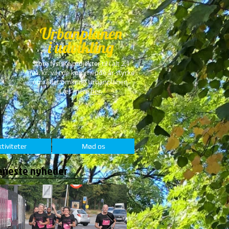
Urbanplanen
i udvikling
Store fysiske projekter til i alt 2,1
mia. kr. vil i de kommende år styrke
området omkring Urbanplanen.
Læs mere
her
.
tiviteter
Mød os
eneste nyheder