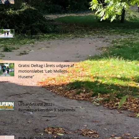
tradition for alle
Løb mellem husene gør klar til
ny omgang
Gratis: Deltag i årets udgave af
motionsløbet 'Løb Mellem
Husene"
Urbanfestival 2022 i
Remiseparken den 3. september
Populær Solvang-præst siger