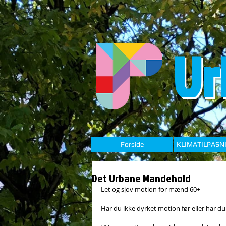
Ur
Forside
KLIMATILPASN
Det Urbane Mandehold
Let og sjov motion for mænd 60+
Har du ikke dyrket motion før eller har du