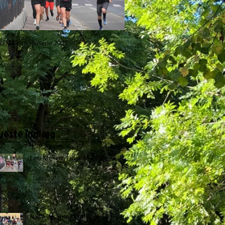
b Mellem Husene 2025
Fællesspisning i A-Huset: En lokal 
for alle
yeste indlæg
Løb Mellem Husene 2025
Fællesspisning i A-Huset: En lokal