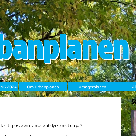
banplanen
ING 2024
Om Urbanplanen
Amagerplanen
Ak
S
 lyst til prøve en ny måde at dyrke motion på?