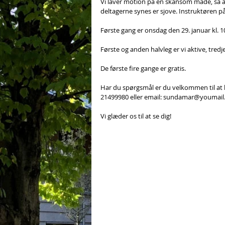
Vi laver motion på en skånsom måde, så al
deltagerne synes er sjove. Instruktøren på
Første gang er onsdag den 29. januar kl. 
Første og anden halvleg er vi aktive, tredj
De første fire gange er gratis. 
Har du spørgsmål er du velkommen til at 
21499980 eller email: sundamar@youmail
Vi glæder os til at se dig!