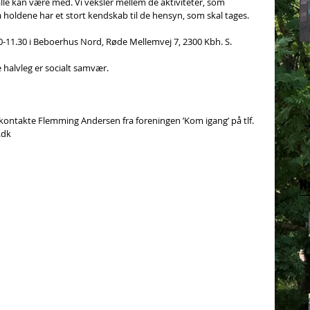
le kan være med. Vi veksler mellem de aktiviteter, som 
 holdene har et stort kendskab til de hensyn, som skal tages.
10-11.30 i Beboerhus Nord, Røde Mellemvej 7, 2300 Kbh. S.
Lø
e halvleg er socialt samvær.
kontakte Flemming Andersen fra foreningen ’Kom igang’ på tlf. 
.dk
N