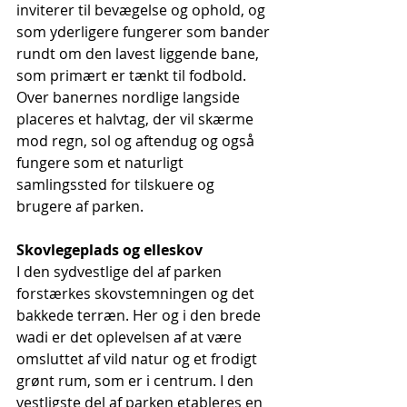
inviterer til bevægelse og ophold, og 
som yderligere fungerer som bander 
rundt om den lavest liggende bane, 
som primært er tænkt til fodbold. 
Over banernes nordlige langside 
placeres et halvtag, der vil skærme 
mod regn, sol og aftendug og også 
fungere som et naturligt 
samlingssted for tilskuere og 
brugere af parken. 
Skovlegeplads og elleskov
I den sydvestlige del af parken 
forstærkes skovstemningen og det 
bakkede terræn. Her og i den brede 
wadi er det oplevelsen af at være 
omsluttet af vild natur og et frodigt 
grønt rum, som er i centrum. I den 
vestligste del af parken etableres en 