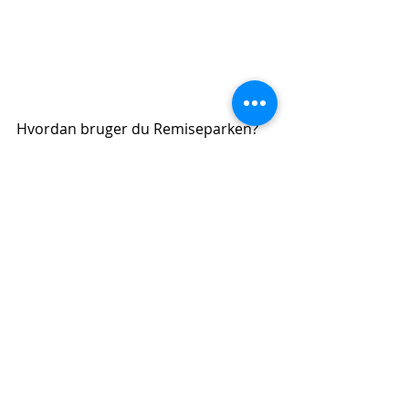
Hvordan bruger du Remiseparken? 
Og hvad kan gøre Remiseparken 
endnu bedre? Københavns 
Kommune spurgte i sommeren 2015 
beboere og borgere om deres 
forhold til Remiseparken.