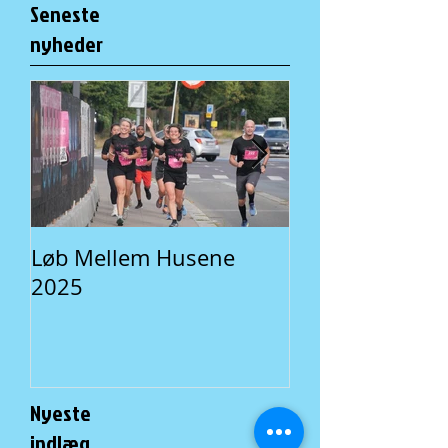
Seneste
nyheder
Løb Mellem Husene
Fællesspisning 
2025
En lokal traditi
Nyeste
indlæg