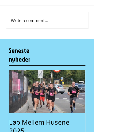
Write a comment...
Seneste
nyheder
Løb Mellem Husene
Fællesspisning 
2025
En lokal traditi