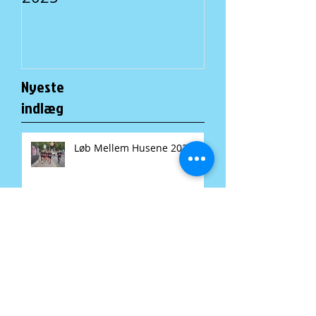
Nyeste
indlæg
Løb Mellem Husene 2025
Fællesspisning i A-Huset: En
lokal tradition for alle
Løb mellem husene gør klar