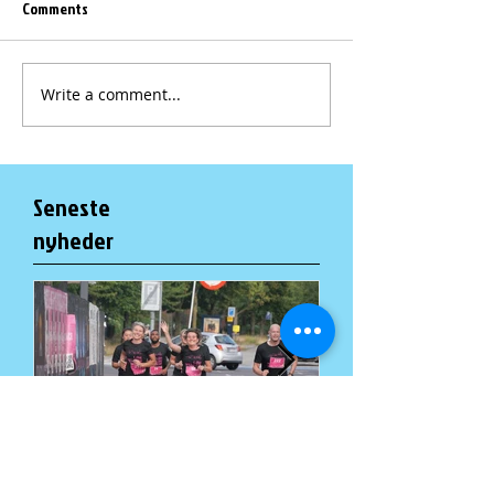
Comments
Write a comment...
Seneste
nyheder
Løb Mellem Husene
Fællesspisning 