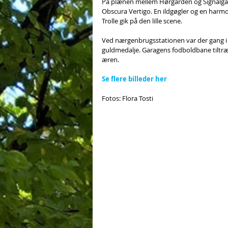
På plænen mellem Hørgården og Signalgårde
Obscura Vertigo. En ildgøgler og en harmo
Trolle gik på den lille scene.
Ved nærgenbrugsstationen var der gang i 
guldmedalje. Garagens fodboldbane tiltr
æren.
Se flere billeder her
Fotos: Flora Tosti