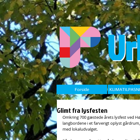
Ur
Forside
KLIMATILPASN
Glimt fra lysfesten
Omkring 700 gæstede årets lysfest ved Hø
langbordene i et farverigt oplyst gårdrum,
med lokaludvalget.