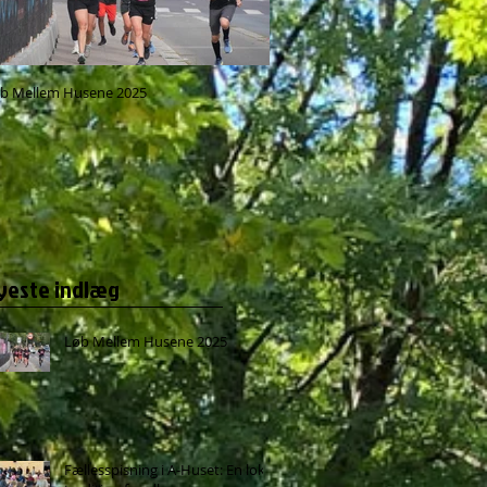
b Mellem Husene 2025
Fællesspisning i A-Huset: En lokal 
for alle
yeste indlæg
Løb Mellem Husene 2025
Fællesspisning i A-Huset: En lokal