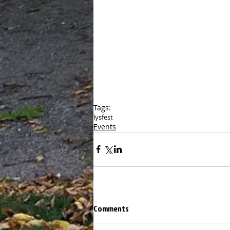
Tags:
lysfest
Events
Comments