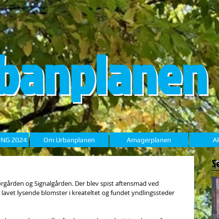
banplanen
ING 2024
Om Urbanplanen
Amagerplanen
Ak
S
rgården og Signalgården. Der blev spist aftensmad ved 
 lavet lysende blomster i kreateltet og fundet yndlingssteder 