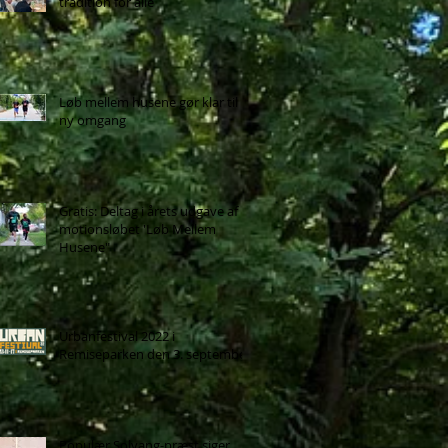
tradition for alle
Løb mellem husene gør klar til
ny omgang
Gratis: Deltag i årets udgave af
motionsløbet 'Løb Mellem
Husene"
Urbanfestival 2022 i
Remiseparken den 3. september
Populær Solvang-præst siger