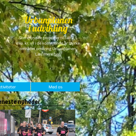
Urbanplanen
i udvikling
Store fysiske projekter til i alt 2,1
mia. kr. vil i de kommende år styrke
området omkring Urbanplanen.
Læs mere
her
.
tiviteter
Mød os
eneste nyheder