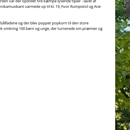
n var der opstillet fire kæmpe lysende tipier - lavet af 
nikamusikant varmede op til kl. 19, hvor Rumpistol og Ane 
bålfadene og der blev poppet popkorn til den store 
Lø
æk omkring 100 børn og unge, der turnerede om præmier og 
N