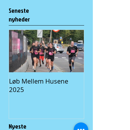
Seneste
nyheder
Løb Mellem Husene
Fællesspisning 
2025
En lokal traditi
Nyeste