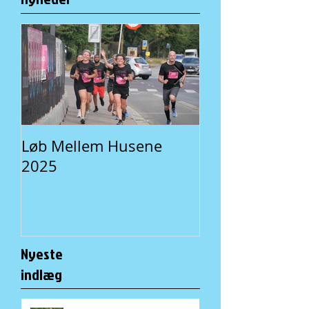
Løb Mellem Husene
Fællesspisning 
2025
En lokal traditi
Nyeste
indlæg