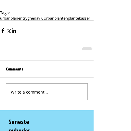
Tags:
urbanplanen
tryghed
avlu
Urbanplanten
plantekasser
Comments
Write a comment...
Seneste
nyheder