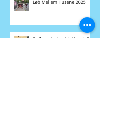
Løb Mellem Husene 2025
Fællesspisning i A-Huset: En
lokal tradition for alle
Løb mellem husene gør klar
til ny omgang
Gratis: Deltag i årets udgave
af motionsløbet 'Løb Mellem
Husene"