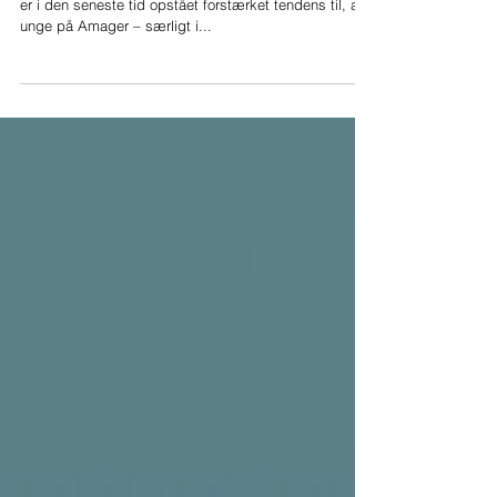
Orientering fra SSP-Amager
Kære borger og samarbejdspartnere på Amager Der
er i den seneste tid opstået forstærket tendens til, at
unge på Amager – særligt i...