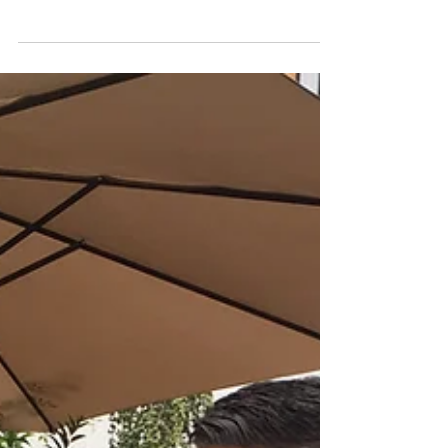
Urbanplanen, som står bag foreningen Urban Dreams,
til stormøde på Solvang Bibliotek med...