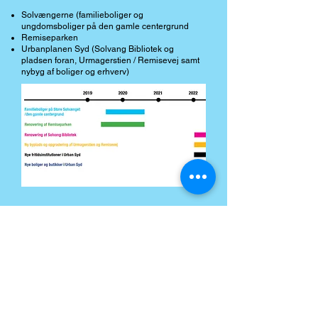
Solvængerne (familieboliger og
ungdomsboliger på den gamle centergrund
Remiseparken
Urbanplanen Syd (Solvang Bibliotek og
pladsen foran, Urmagerstien / Remisevej samt
nybyg af boliger og erhverv)
Kontakt Eva Sofie Rafn for mere info på
esraf@kab-bolig
.dk
© Amagerplanen
A-Huset