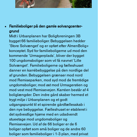
Familieboliger på den gamle solvangcenter-
grund
Midt i Urbanplanen har Boligforeningen 3B
bygget 66 familieboliger. Bebyggelsen hedder
’Store Solvænget’ og er opført efter AlmenBolig+
konceptet. Syd for familieboligerne ud mod den
kommende ’Urmagerplads’, bliver der bygget
100 ungdomsboliger som vil få navnet ’Lille
Solvænget’.
Familieboligerne og fælleshuset
danner en karrébebyggelse på den nordlige del
af grunden. Bebyggelsen grænser mod nord
mod Remiseparken, mod syd mod de fremtidige
ungdomsboliger, mod øst mod Urmagerstien og
mod vest mod Remisevejen. Karréen består af 4
boliglængder.
Den indre gård skaber hermed et
trygt miljø i Urbanplanen og et godt
udgangspunkt til et spirende
gårdfællesskab i
den nye bebyggelse.
Fælleshuset er etableret i
det sydvestlige hjørne med en udadvendt
stueetage mod ungdomsboliger og
Remisevejen. Ud af de 66 boliger er de 6
boliger opført som små boliger og de andre 60
boliger som
familieboliger i 1-3 plan, med privat