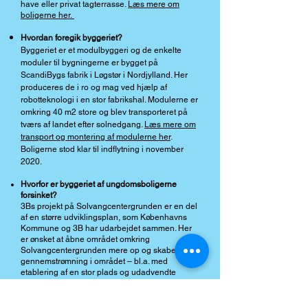
have eller privat tagterrasse.
Læs mere om
boligerne her.
Hvordan foregik byggeriet?
Byggeriet er et modulbyggeri og de enkelte
moduler til bygningerne er bygget på
ScandiBygs fabrik i Løgstør i Nordjylland. Her
produceres de i ro og mag ved hjælp af
robotteknologi i en stor fabrikshal. Modulerne er
omkring 40 m2 store og blev transporteret på
tværs af landet efter solnedgang
.
Læs mere om
transport og montering af modulerne her
.
Boligerne stod klar til indflytning i november
2020.
Hvorfor er byggeriet af ungdomsboligerne
forsinket?
3Bs projekt på Solvangcentergrunden er en del
af en større udviklingsplan, som Københavns
Kommune og 3B har udarbejdet sammen. Her
er ønsket at åbne området omkring
Solvangcentergrunden mere op og skabe større
gennemstrømning i området – bl.a. med
etablering af en stor plads og udadvendte
aktiviteter i stueetagen. Dette kan være
kulturfaciliteter, café etc., som er åbne for alle og
som vil skabe liv i området og på den nye