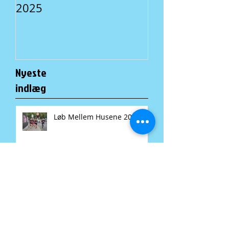
2025
En lokal traditi
Nyeste
indlæg
Løb Mellem Husene 2025
Fællesspisning i A-Huset: En
lokal tradition for alle