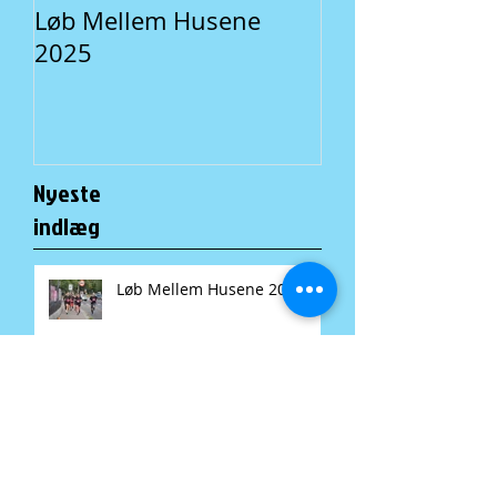
Løb Mellem Husene
Fællesspisning 
2025
En lokal traditi
Nyeste
indlæg
Løb Mellem Husene 2025
Fællesspisning i A-Huset: En
lokal tradition for alle