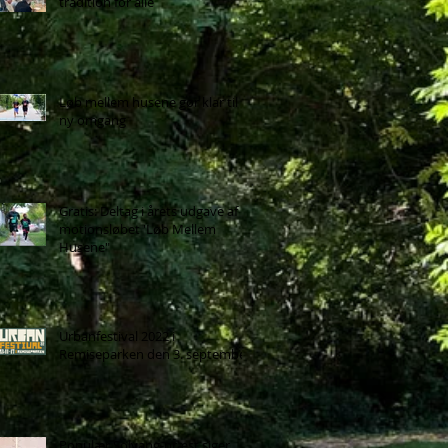
tradition for alle
Løb mellem husene gør klar til
ny omgang
Gratis: Deltag i årets udgave af
motionsløbet 'Løb Mellem
Husene"
Urbanfestival 2022 i
Remiseparken den 3. september
Populær Solvang-præst siger