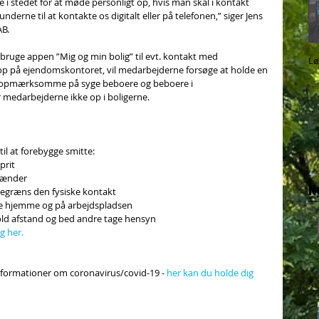
ive i stedet for at møde personligt op, hvis man skal i kontakt 
derne til at kontakte os digitalt eller på telefonen,” siger Jens 
AB.
t bruge appen ”Mig og min bolig” til evt. kontakt med 
Lø
 på ejendomskontoret, vil medarbejderne forsøge at holde en 
re opmærksomme på syge beboere og beboere i 
medarbejderne ikke op i boligerne.
il at forebygge smitte: 
rit  
hænder  
N
egræns den fysiske kontakt  
 hjemme og på arbejdspladsen  
hold afstand og bed andre tage hensyn 
g her.
formationer om coronavirus/covid-19 - 
her kan du holde dig 