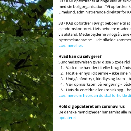
3B / KAB opfordrer til at ringe eller at skr
med sin boligorganisation. "Vi opfordrer kun
Elmelund, administrerende direktør for K
3B / KAB opfordrer i øvrigt beboerne til a
ejendomskontoret. Hvis beboere møder op
vis afstand. Medarbejderne vil også væ
hjemmekarantæne – i de tilfælde kommer 
Læs mere her.
Hvad kan du selv gøre?
Sundhedsstyrelsen giver disse 5 gode råd t
Vask dine hænder tit eller brug håndsp
Host eller nys i dit ærme – ikke dine 
Undgå håndtryk, kindkys og kram – b
Vær opmærksom på rengøring – både
Hvis du er ældre eller kronisk syg – 
Læs mere om hvordan du skal forholde di
Hold dig opdateret om coronavirus 
De danske myndigheder har samlet alle in
opdateret