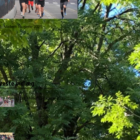
b Mellem Husene 2025
Fællesspisning i A-Huset: En lokal 
for alle
yeste indlæg
Løb Mellem Husene 2025
Fællesspisning i A-Huset: En lokal