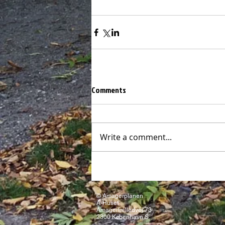
Comments
Write a comment...
© Amagerplanen
A-Huset
Amagerfælledvej 73
2300 København S