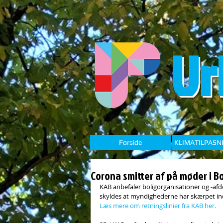
Ur
Forside
KLIMATILPASN
Corona smitter af på møder i 
KAB anbefaler boligorganisationer og -afde
skyldes at myndighederne har skærpet ind
Læs mere om retningslinier fra KAB her.