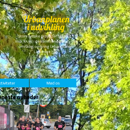
Urbanplanen
i udvikling
Store fysiske projekter til i alt 2,1
mia. kr. vil i de kommende år styrke
området omkring Urbanplanen.
Læs mere
her
.
tiviteter
Mød os
eneste nyheder