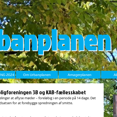
banplanen
ING 2024
Om Urbanplanen
Amagerplanen
Ak
S
Boligforeningen 3B og KAB-fællesskabet
linger at aflyse møder – foreløbig i en periode på 14 dage. Det 
satsen for at forebygge spredningen af smitte. 