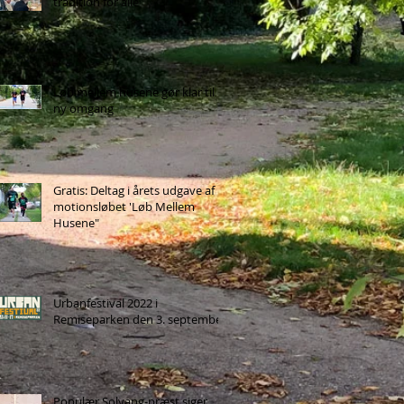
tradition for alle
Løb mellem husene gør klar til
ny omgang
Gratis: Deltag i årets udgave af
motionsløbet 'Løb Mellem
Husene"
Urbanfestival 2022 i
Remiseparken den 3. september
Populær Solvang-præst siger