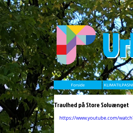
Ur
Forside
KLIMATILPASN
Travlhed på Store Solvænget
https://www.youtube.com/wat