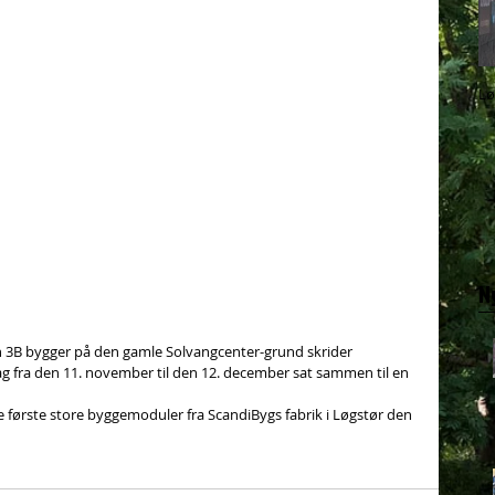
Lø
N
n 3B bygger på den gamle Solvangcenter-grund skrider 
dag fra den 11. november til den 12. december sat sammen til en 
e første store byggemoduler fra ScandiBygs fabrik i Løgstør den 