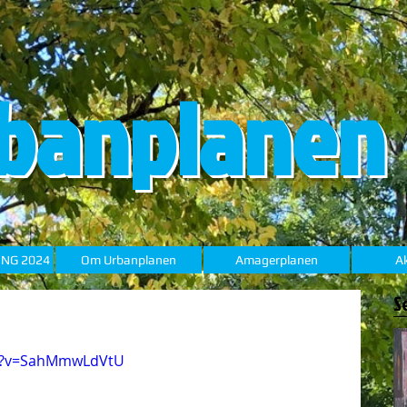
banplanen
ING 2024
Om Urbanplanen
Amagerplanen
Ak
S
ch?v=SahMmwLdVtU