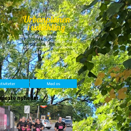
Urbanplanen
i udvikling
Store fysiske projekter til i alt 2,1
mia. kr. vil i de kommende år styrke
området omkring Urbanplanen.
Læs mere
her
.
tiviteter
Mød os
eneste nyheder