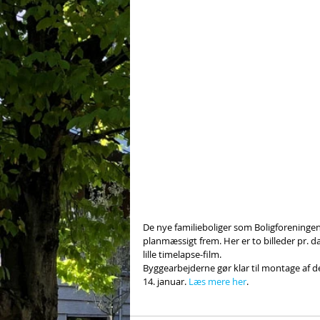
De nye familieboliger som Boligforeninge
planmæssigt frem. Her er to billeder pr. 
lille timelapse-film.
Byggearbejderne gør klar til montage af d
14. januar. 
Læs mere her
.