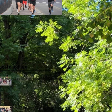
b Mellem Husene 2025
Fællesspisning i A-Huset: En lokal 
for alle
yeste indlæg
Løb Mellem Husene 2025
Fællesspisning i A-Huset: En lokal