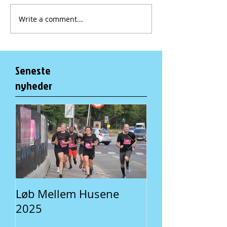
Write a comment...
Seneste
nyheder
Løb Mellem Husene
Fællesspisning 
2025
En lokal traditi