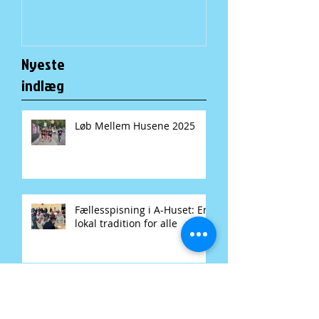
Nyeste
indlæg
Løb Mellem Husene 2025
Fællesspisning i A-Huset: En
lokal tradition for alle
Løb mellem husene gør klar
til ny omgang