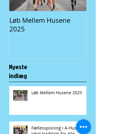
Løb Mellem Husene
Fællesspisning 
2025
En lokal traditi
Nyeste
indlæg
Løb Mellem Husene 2025
Fællesspisning i A-Huset: En
lokal tradition for alle