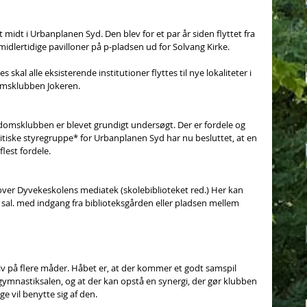
idt i Urbanplanen Syd. Den blev for et par år siden flyttet fra 
idlertidige pavilloner på p-pladsen ud for Solvang Kirke.
kal alle eksisterende institutioner flyttes til nye lokaliteter i 
msklubben Jokeren.
ngdomsklubben er blevet grundigt undersøgt. Der er fordele og 
itiske styregruppe* for Urbanplanen Syd har nu besluttet, at en 
lest fordele.
 over Dyvekeskolens mediatek (skolebiblioteket red.) Her kan 
sal. med indgang fra biblioteksgården eller pladsen mellem 
iv på flere måder. Håbet er, at der kommer et godt samspil 
mnastiksalen, og at der kan opstå en synergi, der gør klubben 
e vil benytte sig af den.