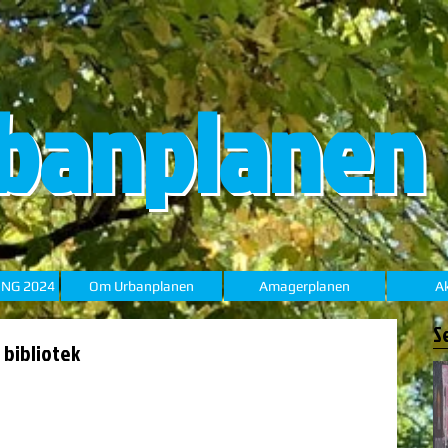
banplanen
ING 2024
Om Urbanplanen
Amagerplanen
Ak
S
 bibliotek