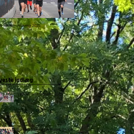
b Mellem Husene 2025
Fællesspisning i A-Huset: En lokal 
for alle
yeste indlæg
Løb Mellem Husene 2025
Fællesspisning i A-Huset: En lokal