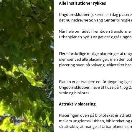
Alle institutioner rykkes
Ungdomsklubben Jokeren er i dag placeret m
det nu nedrevne Solvang Center til nogle m
Når hele området i fremtiden transformeres s
Urbanplanen Syd. Det gælder også ungdo
Flere forskellige mulige placeringer af u
ulemper ved alle placeringer, men den pol
placering oven på Solvang Biblioteket har f
Planen er at etablere en tårnbygning lige
Ungdomsklubben have til huse på 1. og 2. 
skole og bibliotek.  
Attraktiv placering
Placeringen oven på biblioteket er attrakt
mellem ungdomsklubben, biblioteket og gy
så attraktiv, at mange af Urbanplanens ung