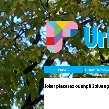
Ur
Forside
KLIMATILPASN
Joker placeres ovenpå Solvang