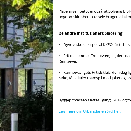
Placeringen betyder også, at Solvang Biblio
ungdomsklubben ikke selv bruger lokaler
De andre institutioners placering
•    Dyvekeskolens special KKFO får til hus
•    Fritidshjemmet Troldevænget, der i da
Remisevej.
•    Remisevængets Fritidsklub, der i dag 
Kirke, får lokaler i samspil med Joker og 
Byggeprocessen sættes i gang i 2018 og for
Læs mere om Urbanplanen Syd her. 