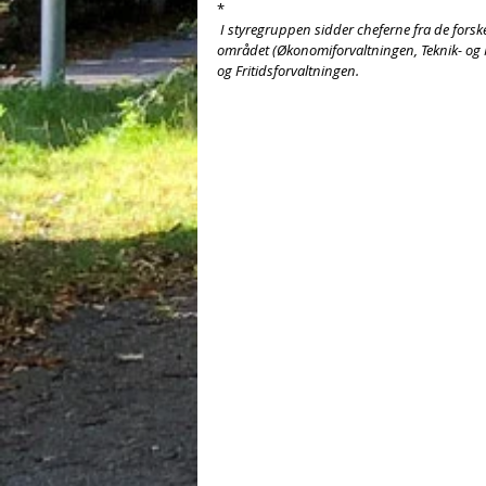
*
 I styregruppen sidder cheferne fra de forskellige forvaltninger i kommunen der gennemfører projekter i 
området (Økonomiforvaltningen, Teknik- og 
og Fritidsforvaltningen.