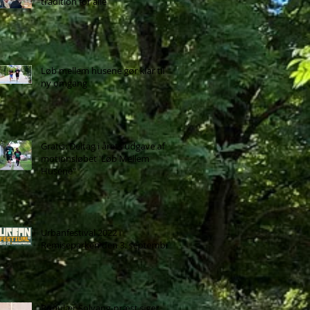
tradition for alle
Løb mellem husene gør klar til
ny omgang
Gratis: Deltag i årets udgave af
motionsløbet 'Løb Mellem
Husene"
Urbanfestival 2022 i
Remiseparken den 3. september
Populær Solvang-præst siger