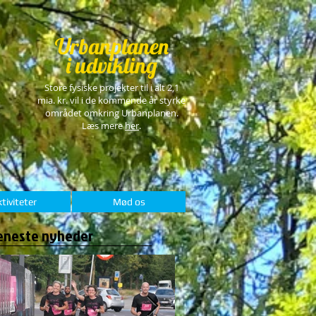
Urbanplanen
i udvikling
Store fysiske projekter til i alt 2,1
mia. kr. vil i de kommende år styrke
området omkring Urbanplanen.
Læs mere
her
.
tiviteter
Mød os
eneste nyheder