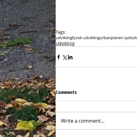
Tags:
udvikling
fysisk udvikling
urbanplanen syd
sol
Udvikling
Comments
Write a comment...