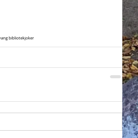
vang bibliotek
joker