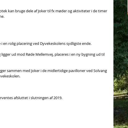
tek kan bruge dele af Joker til fx møder og aktiviteter i de timer 
ne.
e i en rolig placering ved Dyvekeskolens sydligste ende.
g ligger ud mod Røde Mellemvej, placeres i en ny bygning ud til 
ligger sammen med Joker i de midlertidige pavilloner ved Solvang 
Dyvekeskolen.
ventes afsluttet i slutningen af 2019.