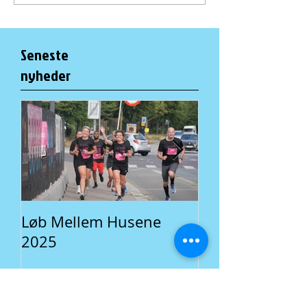
Seneste
nyheder
Løb Mellem Husene
Fællesspisning 
2025
En lokal traditi