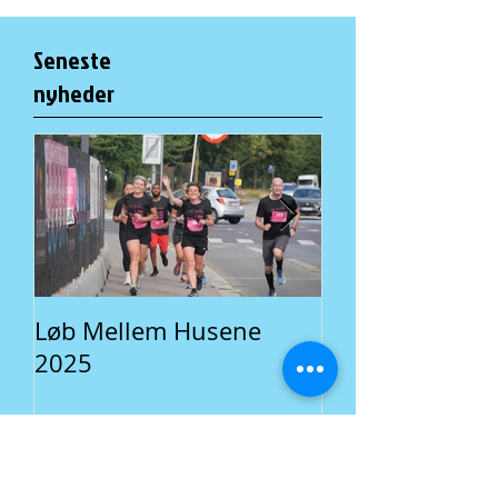
Seneste
nyheder
Løb Mellem Husene
Fællesspisning 
2025
En lokal traditi