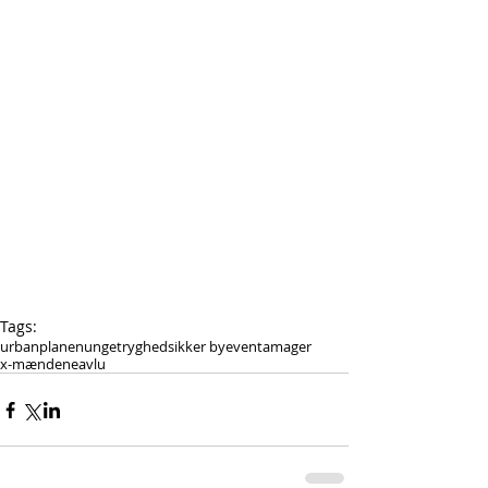
Tags:
urbanplanen
unge
tryghed
sikker by
event
amager
x-mændene
avlu